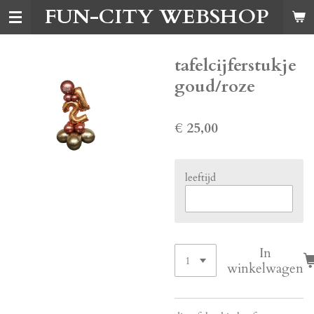
FUN-CITY WEBSHOP
Ga
direct
naar
de
tafelcijferstukje
hoofdinhoud
goud/roze
€ 25,00
leeftijd
In
winkelwagen