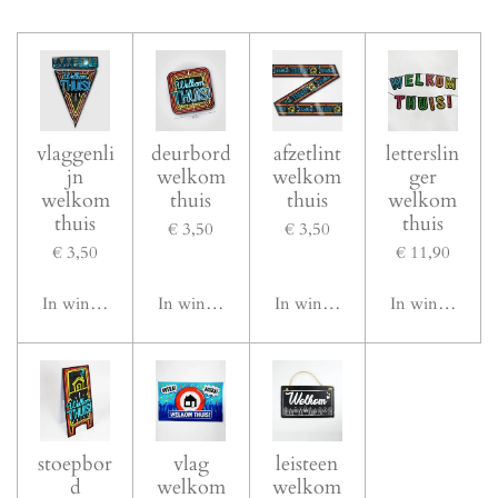
vlaggenli
deurbord
afzetlint
letterslin
jn
welkom
welkom
ger
welkom
thuis
thuis
welkom
thuis
thuis
€ 3,50
€ 3,50
€ 3,50
€ 11,90
In winkelwagen
In winkelwagen
In winkelwagen
In winkelwage
stoepbor
vlag
leisteen
d
welkom
welkom