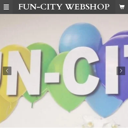
FUN-CITY WEBSHOP
Ga
direct
naar
de
hoofdinhoud