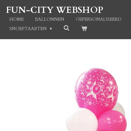
Ga
FUN-CITY WEBSHOP
direct
naar
HOME
BALLONNEN
GEPERSONALISEERD
de
SNOEPTAARTEN
hoofdinhoud