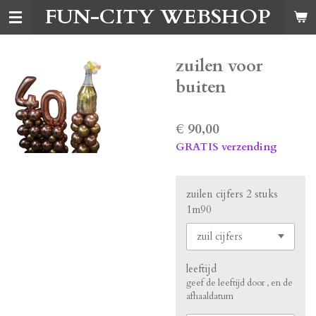
FUN-CITY WEBSHOP
Ga
direct
naar
de
zuilen voor
hoofdinhoud
buiten
€ 90,00
GRATIS verzending
zuilen cijfers 2 stuks
1m90
leeftijd
geef de leeftijd door , en de
afhaaldatum