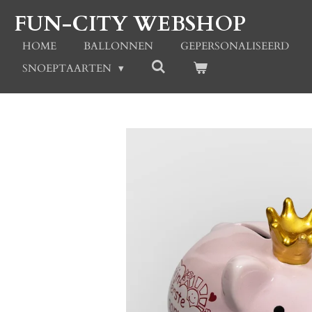
Ga
FUN-CITY WEBSHOP
direct
naar
HOME
BALLONNEN
GEPERSONALISEERD
de
SNOEPTAARTEN
hoofdinhoud