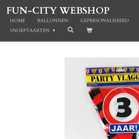
Ga
FUN-CITY WEBSHOP
direct
naar
HOME
BALLONNEN
GEPERSONALISEERD
de
SNOEPTAARTEN
hoofdinhoud