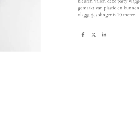
kleuren vallen deze party vlagg
gemaakt van plastic en kunnen
vlaggetjes slinger is 10 meter.
D
D
S
e
e
h
l
e
a
e
l
r
n
e