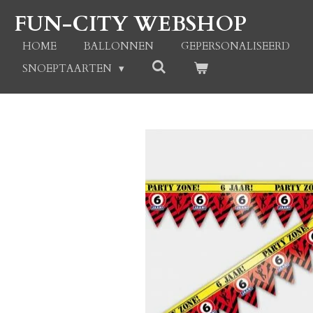
Ga
FUN-CITY WEBSHOP
direct
naar
HOME
BALLONNEN
GEPERSONALISEERD
de
SNOEPTAARTEN
hoofdinhoud