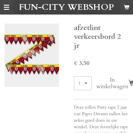
FUN-CITY WEBSHOP
Ga
direct
naar
de
afzetlint
hoofdinhoud
verkeersbord 2
jr
€ 3,50
In
winkelwagen
Deze rollen Party tape 2 jaar
van Paper Dreams zullen het
zeker goed doen in uw
winkel. Deze feestelijke tape