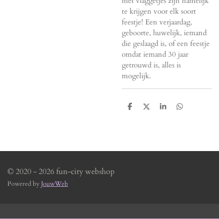
met vlaggetjes zijn namelijk
te krijgen voor elk soort
feestje! Een verjaardag,
geboorte, huwelijk, iemand
die geslaagd is, of een feestje
omdat iemand 30 jaar
getrouwd is, alles is
mogelijk.
D
D
S
D
e
e
h
e
l
e
a
l
e
l
r
e
n
e
n
© 2020 - 2026 fun-city webshop
Powered by
JouwWeb