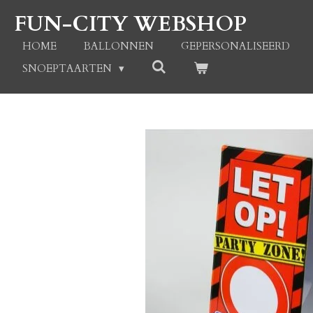
Ga
FUN-CITY WEBSHOP
direct
naar
HOME
BALLONNEN
GEPERSONALISEERD
de
SNOEPTAARTEN
hoofdinhoud