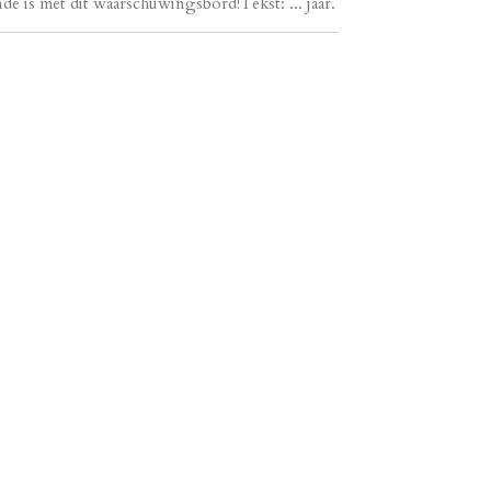
nde is met dit waarschuwingsbord!Tekst: ... jaar.