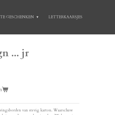
TE GESCHENKEN
LETTERKAARSJES
 ... jr
n
wingsborden van stevig karton. Waarschuw