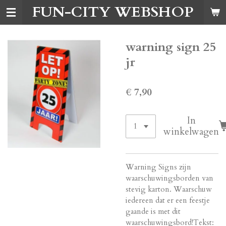
FUN-CITY WEBSHOP
Ga
direct
naar
de
warning sign 25
hoofdinhoud
jr
€ 7,90
In
winkelwagen
Warning Signs zijn
waarschuwingsborden van
stevig karton. Waarschuw
iedereen dat er een feestje
gaande is met dit
waarschuwingsbord!Tekst: