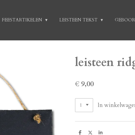
FEESTARTIKELEN
LEISTEEN TEKST
GEBOOR
leisteen ri
€ 9,00
In winkelwage
D
D
S