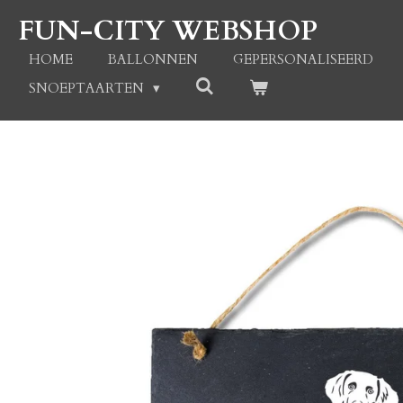
Ga
FUN-CITY WEBSHOP
direct
naar
HOME
BALLONNEN
GEPERSONALISEERD
de
SNOEPTAARTEN
hoofdinhoud