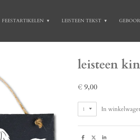
FEESTARTIKELEN
LEISTEEN TEKST
GEBOOR
leisteen ki
€ 9,00
In winkelwage
D
D
S