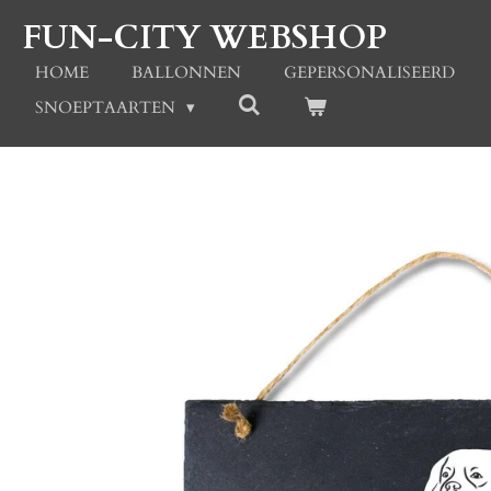
Ga
FUN-CITY WEBSHOP
direct
naar
HOME
BALLONNEN
GEPERSONALISEERD
de
SNOEPTAARTEN
hoofdinhoud