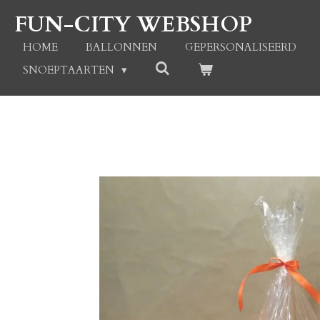
Ga
FUN-CITY WEBSHOP
direct
naar
HOME
BALLONNEN
GEPERSONALISEERD
de
SNOEPTAARTEN
hoofdinhoud