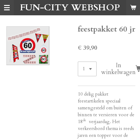
FUN-CITY WEBSHOP
Ga
direct
naar
de
feestpakket 60 jr
hoofdinhoud
€ 39,90
In
winkelwagen
10 delig pakket
feestartikelen speciaal
samengesteld om buiten of
binnen te versieren voor de
de
18
verjaardag. Het
verkeersbord thema is reeds
jaren een topper voor de