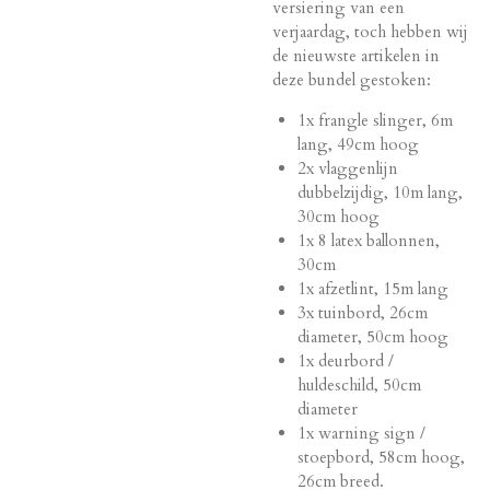
versiering van een
verjaardag, toch hebben wij
de nieuwste artikelen in
deze bundel gestoken:
1x frangle slinger, 6m
lang, 49cm hoog
2x vlaggenlijn
dubbelzijdig, 10m lang,
30cm hoog
1x 8 latex ballonnen,
30cm
1x afzetlint, 15m lang
3x tuinbord, 26cm
diameter, 50cm hoog
1x deurbord /
huldeschild, 50cm
diameter
1x warning sign /
stoepbord, 58cm hoog,
26cm breed.